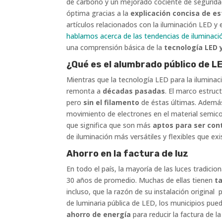
de carbono y un mejorado cociente de segurid
óptima gracias a la
explicación concisa de es
artículos relacionados con la iluminación LED y
hablamos acerca de las tendencias de iluminaci
una comprensión básica de la
tecnología LED y
¿Qué es el alumbrado público de L
Mientras que la tecnología LED para la iluminaci
remonta a
décadas pasadas
. El marco estruc
pero
sin el filamento
de éstas últimas. Ademá
movimiento de electrones en el material semico
que significa que son más
aptos para ser con
de iluminación más versátiles y flexibles que ex
Ahorro en la factura de luz
En todo el país, la mayoría de las luces tradic
30 años de promedio. Muchas de ellas tienen
t
incluso, que la razón de su instalación original
de luminaria pública de LED, los municipios p
ahorro de energía
para reducir la factura de la 