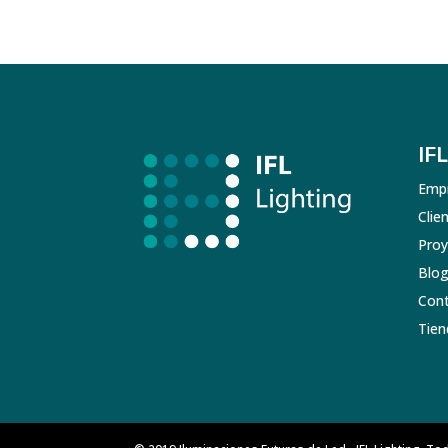
IFL
Emp
Clie
Proy
Blo
Con
Tien