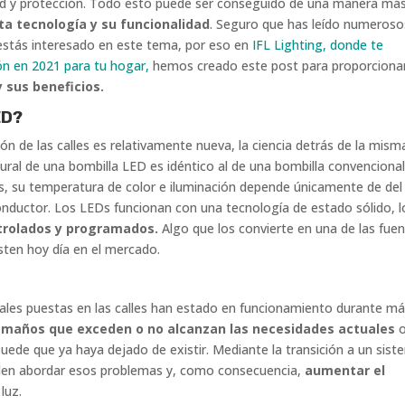
ad y protección. Todo esto puede ser conseguido de una manera má
ta tecnología y su funcionalidad
. Seguro que has leído numeroso
 estás interesado en este tema, por eso en
IFL Lighting, donde te
ón en 2021 para tu hogar,
hemos creado este post para proporciona
 sus beneficios.
ED?
ón de las calles es relativamente nueva, la ciencia detrás de la mism
tural de una bombilla LED es idéntico al de una bombilla convencional
s, su temperatura de color e iluminación depende únicamente de del
nductor. Los LEDs funcionan con una tecnología de estado sólido, l
trolados y programados.
Algo que los convierte en una de las fue
isten hoy día en el mercado.
ionales puestas en las calles han estado en funcionamiento durante m
amaños que exceden o no alcanzan las necesidades actuales
o
puede que ya haya dejado de existir. Mediante la transición a un sis
ueden abordar esos problemas y, como consecuencia,
aumentar el
luz.