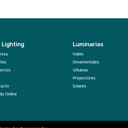
 Lighting
Luminarias
resa
Viales
ntes
Ornamentales
ectos
Urbanas
g
Proyectores
tacto
Solares
da Online