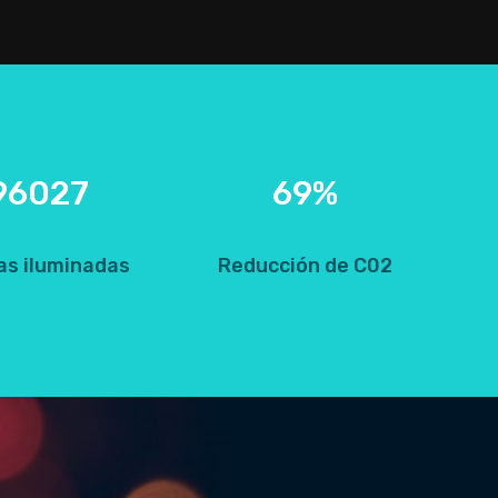
96027
69
%
as iluminadas
Reducción de C02