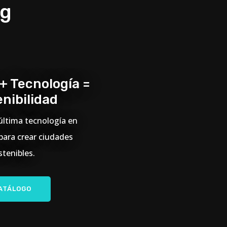
ng
 + Tecnología =
nibilidad
 última tecnología en
para crear ciudades
stenibles.
ATÁLOGO