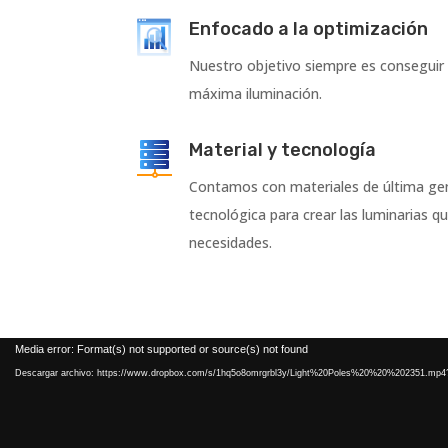
Enfocado a la optimización
Nuestro objetivo siempre es conseguir 
máxima iluminación.
Material y tecnología
Contamos con materiales de última gen
tecnológica para crear las luminarias q
necesidades.
Reproductor
Media error: Format(s) not supported or source(s) not found
de
Descargar archivo: https://www.dropbox.com/s/1hq5o8omrgrbl3y/Light%20Poles%20%20%202351.mp4
vídeo