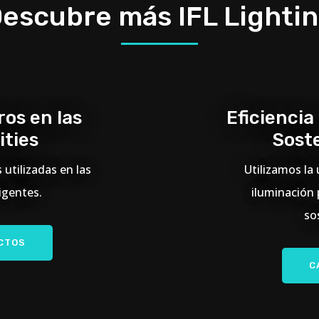
escubre más IFL Lighti
os en las
Eficiencia
ities
Soste
 utilizadas en las
Utilizamos la
igentes.
iluminación 
so
CTOS
C