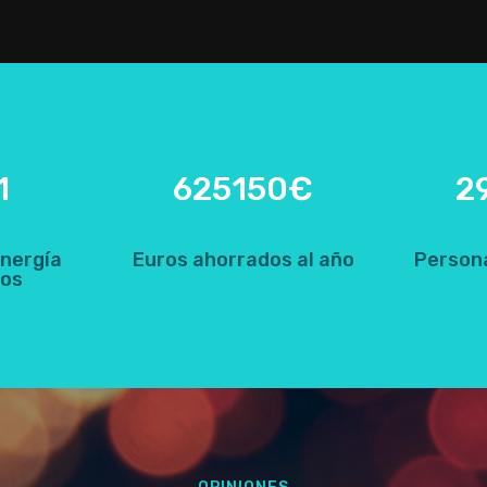
1
625150€
2
nergía
Euros ahorrados al año
Person
dos