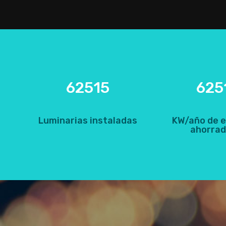
62515
625
Luminarias instaladas
KW/año de e
ahorra